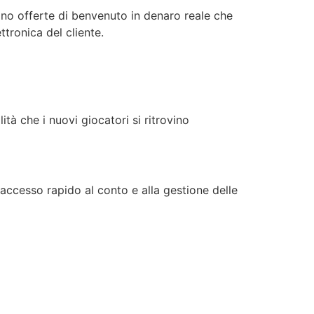
 sono offerte di benvenuto in denaro reale che
tronica del cliente.
tà che i nuovi giocatori si ritrovino
ccesso rapido al conto e alla gestione delle