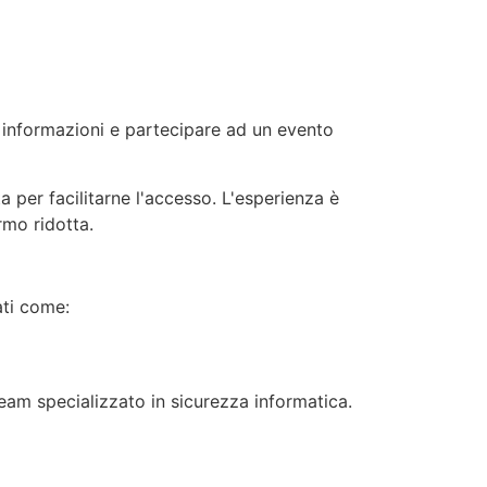
o informazioni e partecipare ad un evento
per facilitarne l'accesso. L'esperienza è
rmo ridotta.
ati come:
team specializzato in sicurezza informatica.