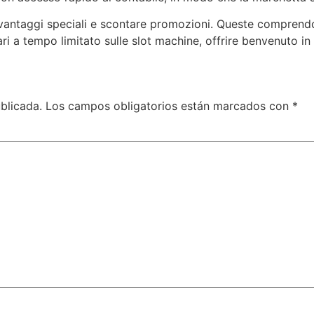
vantaggi speciali e scontare promozioni. Queste comprendon
ari a tempo limitato sulle slot machine, offrire benvenuto in
blicada.
Los campos obligatorios están marcados con
*