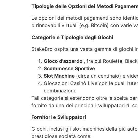
Tipologie delle Opzioni dei Metodi Pagamenti 
Le opzioni dei metodi pagamenti sono identich
o rinnovabili virtuali (e.g. Bitcoin) con varie v
Categorie e Tipologie degli Giochi
StakeBro ospita una vasta gamma di giochi in 
Gioco d'azzardo
, fra cui Roulette, Blac
Scommesse Sportive
Slot Machine
(circa un centinaio) e vide
Giocazioni Casinò Live con le quali l’ute
combinazioni.
Tali categorie si estendono oltre la scelta pe
fornite da uno dei principali sviluppatori di s
Fornitori e Sviluppatori
Giochi, inclusi gli slot machines della più auto
prestigiose società come: