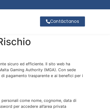
Contáctanos
Rischio
e sicuro ed efficiente. Il sito web ha
alta Gaming Authority (MGA). Con sede
ca di pagamento trasparente e ai benefici per i
oni personali come nome, cognome, data di
assword per accedere all’area privata