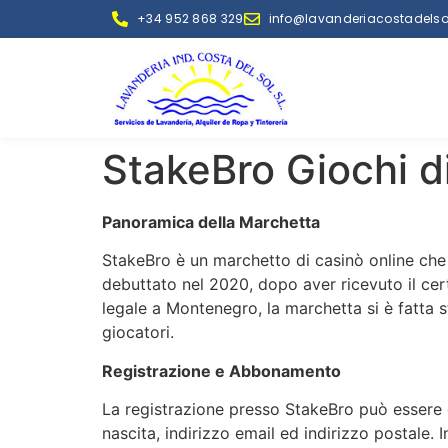
+34 952 868 329
info@lavanderiacostadelso
StakeBro Giochi 
Panoramica della Marchetta
StakeBro è un marchetto di casinò online che
debuttato nel 2020, dopo aver ricevuto il certi
legale a Montenegro, la marchetta si è fatta st
giocatori.
Registrazione e Abbonamento
La registrazione presso StakeBro può essere 
nascita, indirizzo email ed indirizzo postale. 