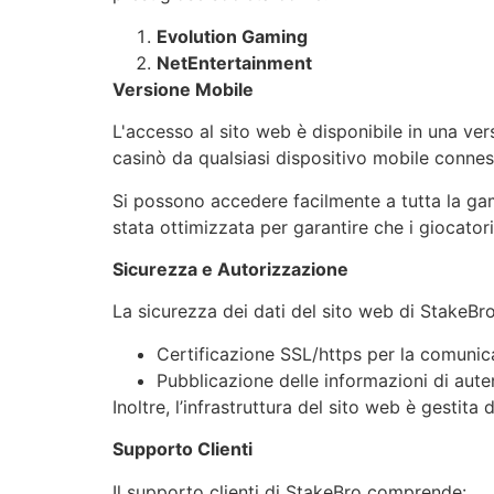
Evolution Gaming
NetEntertainment
Versione Mobile
L'accesso al sito web è disponibile in una ve
casinò da qualsiasi dispositivo mobile conness
Si possono accedere facilmente a tutta la gam
stata ottimizzata per garantire che i giocator
Sicurezza e Autorizzazione
La sicurezza dei dati del sito web di StakeB
Certificazione SSL/https per la comunic
Pubblicazione delle informazioni di autent
Inoltre, l’infrastruttura del sito web è gesti
Supporto Clienti
Il supporto clienti di StakeBro comprende: