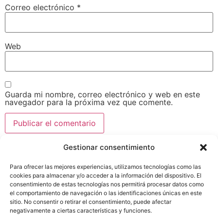
Correo electrónico
*
Web
Guarda mi nombre, correo electrónico y web en este
navegador para la próxima vez que comente.
Gestionar consentimiento
Empresa
Para ofrecer las mejores experiencias, utilizamos tecnologías como las
Política de Calidad
cookies para almacenar y/o acceder a la información del dispositivo. El
Política de Compras
consentimiento de estas tecnologías nos permitirá procesar datos como
el comportamiento de navegación o las identificaciones únicas en este
Legal
sitio. No consentir o retirar el consentimiento, puede afectar
negativamente a ciertas características y funciones.
Aviso Legal