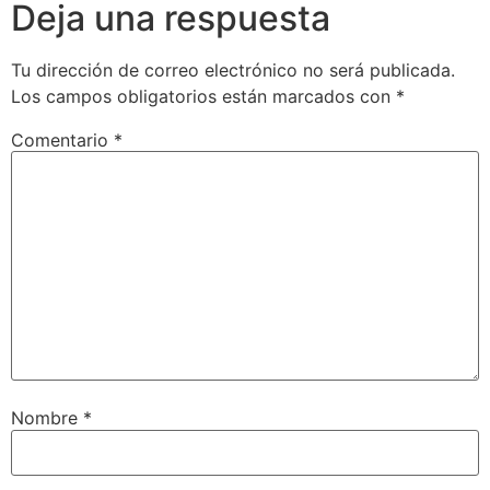
Deja una respuesta
Tu dirección de correo electrónico no será publicada.
Los campos obligatorios están marcados con
*
Comentario
*
Nombre
*