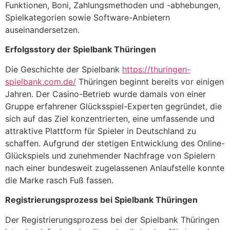
Funktionen, Boni, Zahlungsmethoden und -abhebungen,
Spielkategorien sowie Software-Anbietern
auseinandersetzen.
Erfolgsstory der Spielbank Thüringen
Die Geschichte der Spielbank
https://thuringen-
spielbank.com.de/
Thüringen beginnt bereits vor einigen
Jahren. Der Casino-Betrieb wurde damals von einer
Gruppe erfahrener Glücksspiel-Experten gegründet, die
sich auf das Ziel konzentrierten, eine umfassende und
attraktive Plattform für Spieler in Deutschland zu
schaffen. Aufgrund der stetigen Entwicklung des Online-
Glückspiels und zunehmender Nachfrage von Spielern
nach einer bundesweit zugelassenen Anlaufstelle konnte
die Marke rasch Fuß fassen.
Registrierungsprozess bei Spielbank Thüringen
Der Registrierungsprozess bei der Spielbank Thüringen