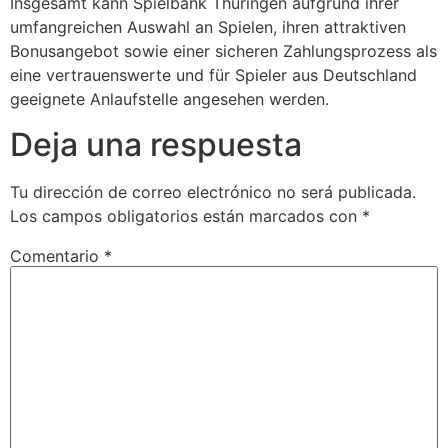
Insgesamt kann Spielbank Thüringen aufgrund ihrer
umfangreichen Auswahl an Spielen, ihren attraktiven
Bonusangebot sowie einer sicheren Zahlungsprozess als
eine vertrauenswerte und für Spieler aus Deutschland
geeignete Anlaufstelle angesehen werden.
Deja una respuesta
Tu dirección de correo electrónico no será publicada.
Los campos obligatorios están marcados con
*
Comentario
*