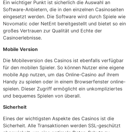
Ein wichtiger Punkt ist sicherlich die Auswahl an
Software-Anbietern, die in den einzelnen Casinoseiten
eingesetzt werden. Die Software wird durch Spiele wie
Novomatic oder NetEnt bereitgestellt und bietet so ein
großes Vertrauen zur Qualität und Echte der
Casinoerlebnisse.
Mobile Version
Die Mobileversion des Casinos ist ebenfalls verfügbar
für den mobilen Spieler. So können Nutzer eine eigene
mobile App nutzen, um das Online-Casino auf ihrem
Handy zu spielen oder in einem Browserfenster online-
spielen. Dieser Zugriff ermöglicht ein unkompliziertes
und bequemes Spielen von überall.
Sicherheit
Eines der wichtigsten Aspekte des Casinos ist die
Sicherheit. Alle Transaktionen werden SSL-geschützt