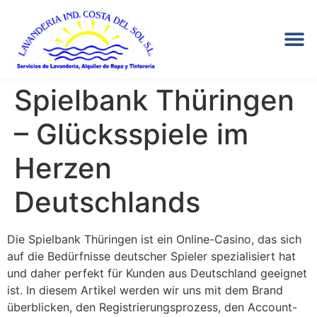
Spielbank Thüringen
– Glücksspiele im
Herzen
Deutschlands
Die Spielbank Thüringen ist ein Online-Casino, das sich
auf die Bedürfnisse deutscher Spieler spezialisiert hat
und daher perfekt für Kunden aus Deutschland geeignet
ist. In diesem Artikel werden wir uns mit dem Brand
überblicken, den Registrierungsprozess, den Account-