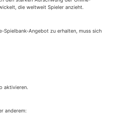
ickelt, die weltweit Spieler anzieht.
e-Spielbank-Angebot zu erhalten, muss sich
 aktivieren.
er anderem: