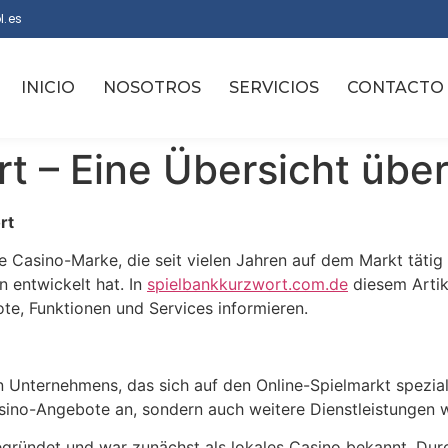
l.es
INICIO
NOSOTROS
SERVICIOS
CONTACTO
t – Eine Übersicht über
rt
ne Casino-Marke, die seit vielen Jahren auf dem Markt tätig
n entwickelt hat. In
spielbankkurzwort.com.de
diesem Artik
te, Funktionen und Services informieren.
n Unternehmens, das sich auf den Online-Spielmarkt spezial
Casino-Angebote an, sondern auch weitere Dienstleistungen
egründet und war zunächst als lokales Casino bekannt. Du