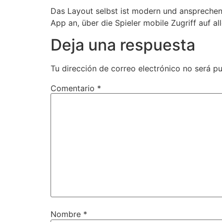
Das Layout selbst ist modern und ansprechend
App an, über die Spieler mobile Zugriff auf a
Deja una respuesta
Tu dirección de correo electrónico no será pu
Comentario
*
Nombre
*