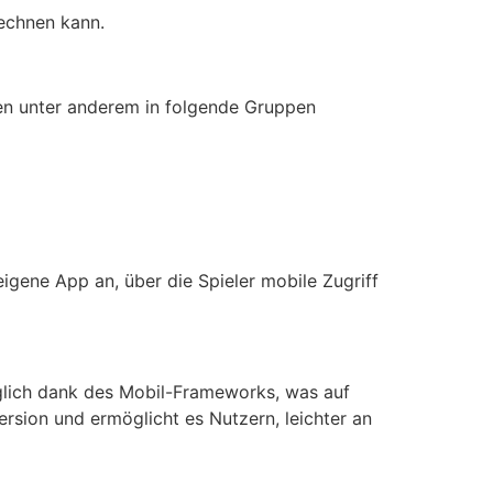
rechnen kann.
nen unter anderem in folgende Gruppen
eigene App an, über die Spieler mobile Zugriff
glich dank des Mobil-Frameworks, was auf
rsion und ermöglicht es Nutzern, leichter an