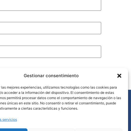
Gestionar consentimiento
 las mejores experiencias, utilizamos tecnologías como las cookies para
o acceder a la información del dispositivo. El consentimiento de estas
 nos permitirá procesar datos como el comportamiento de navegación o las
ntacto
ones únicas en este sitio. No consentir o retirar el consentimiento, puede
+34 952 868 329
tivamente a ciertas características y funciones.
info@lavanderiacostadelsol.es
s servicios
Urb. Golf Río Real, 3 29603 MARBELLA (Málaga)