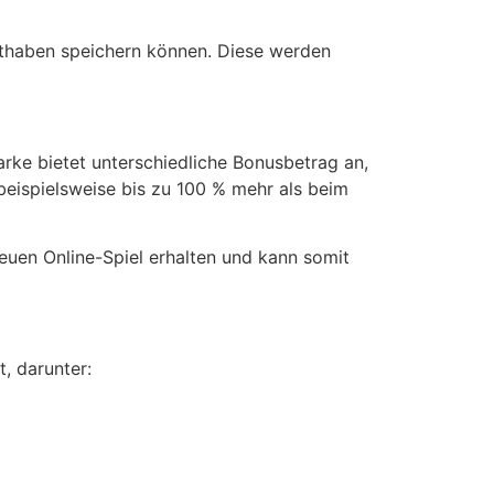
Guthaben speichern können. Diese werden
rke bietet unterschiedliche Bonusbetrag an,
eispielsweise bis zu 100 % mehr als beim
uen Online-Spiel erhalten und kann somit
, darunter: