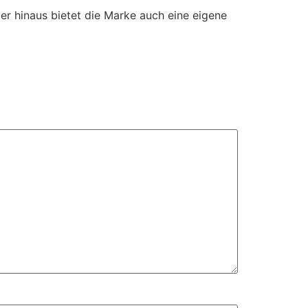
r hinaus bietet die Marke auch eine eigene