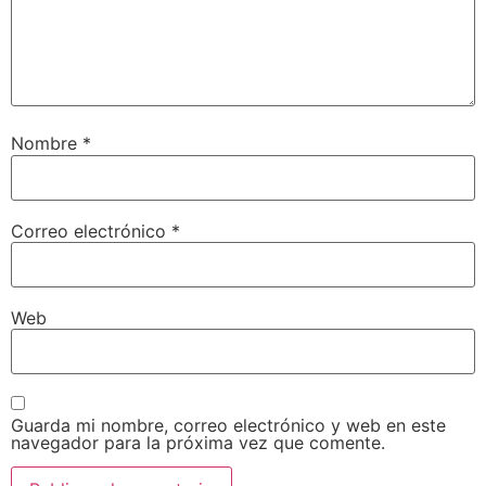
Nombre
*
Correo electrónico
*
Web
Guarda mi nombre, correo electrónico y web en este
navegador para la próxima vez que comente.