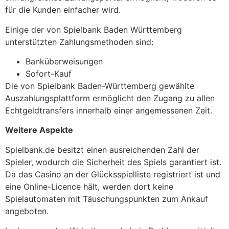
für die Kunden einfacher wird.
Einige der von Spielbank Baden Württemberg
unterstützten Zahlungsmethoden sind:
Banküberweisungen
Sofort-Kauf
Die von Spielbank Baden-Württemberg gewählte
Auszahlungsplattform ermöglicht den Zugang zu allen
Echtgeldtransfers innerhalb einer angemessenen Zeit.
Weitere Aspekte
Spielbank.de besitzt einen ausreichenden Zahl der
Spieler, wodurch die Sicherheit des Spiels garantiert ist.
Da das Casino an der Glücksspielliste registriert ist und
eine Online-Licence hält, werden dort keine
Spielautomaten mit Täuschungspunkten zum Ankauf
angeboten.