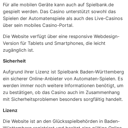
Für alle mobilen Geräte kann auch auf Spielbank.de
gespielt werden. Das Casino unterstützt sowohl das
Spielen der Automatenspiele als auch des Live-Casinos
über sein mobiles Casino-Portal.
Die Website verfügt über eine responsive Webdesign-
Version für Tablets und Smartphones, die leicht
zugänglich ist.
Sicherheit
Aufgrund ihrer Lizenz ist Spielbank Baden-Württemberg
ein sicherer Online-Anbieter von Automaten-Spielen. Es
werden immer noch weitere Informationen benötigt, um
zu bestätigen, ob das Casino auch im Zusammenhang
mit Sicherheitsproblemen besonders sorgfältig handelt.
Lizenz
Die Website ist an den Glücksspielbehörden in Baden-