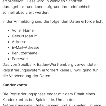
erforderlich. Diese wird in wenigen Schritten
durchgeführt und kann aufgrund ihrer einfachheit
schnell absolviert werden.
In der Anmeldung sind die folgenden Daten erforderlich:
Voller Name
Geburtsdatum
Adresse
E-Mail-Adresse
Benutzername
Passwort
Das von Spielbank Baden-Württemberg verwendete
Registrierungssystem erfordert keine Einwilligung für
die Verwendung der Daten.
Kundenkonto
Die Registrierungsphase endet mit dem Erhalt eines
Kundenkontos bei Spielen.de. Um an den
Automatenspielen teilzunehmen und zu spielen, ist eine