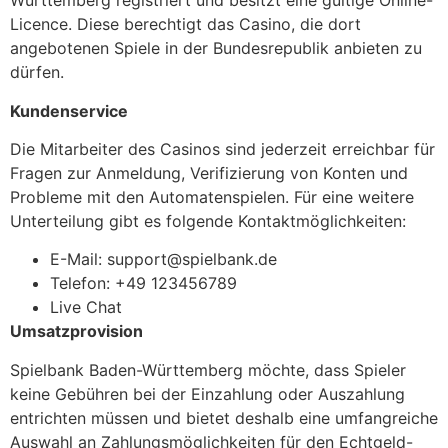
Württemberg registriert und besitzt eine gültige Online-
Licence. Diese berechtigt das Casino, die dort
angebotenen Spiele in der Bundesrepublik anbieten zu
dürfen.
Kundenservice
Die Mitarbeiter des Casinos sind jederzeit erreichbar für
Fragen zur Anmeldung, Verifizierung von Konten und
Probleme mit den Automatenspielen. Für eine weitere
Unterteilung gibt es folgende Kontaktmöglichkeiten:
E-Mail: support@spielbank.de
Telefon: +49 123456789
Live Chat
Umsatzprovision
Spielbank Baden-Württemberg möchte, dass Spieler
keine Gebühren bei der Einzahlung oder Auszahlung
entrichten müssen und bietet deshalb eine umfangreiche
Auswahl an Zahlungsmöglichkeiten für den Echtgeld-