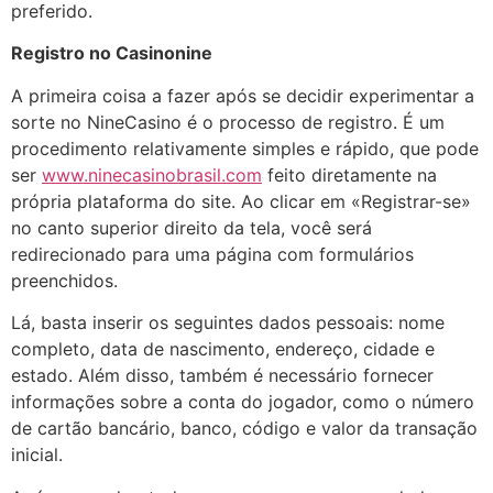
preferido.
Registro no Casinonine
A primeira coisa a fazer após se decidir experimentar a
sorte no NineCasino é o processo de registro. É um
procedimento relativamente simples e rápido, que pode
ser
www.ninecasinobrasil.com
feito diretamente na
própria plataforma do site. Ao clicar em «Registrar-se»
no canto superior direito da tela, você será
redirecionado para uma página com formulários
preenchidos.
Lá, basta inserir os seguintes dados pessoais: nome
completo, data de nascimento, endereço, cidade e
estado. Além disso, também é necessário fornecer
informações sobre a conta do jogador, como o número
de cartão bancário, banco, código e valor da transação
inicial.