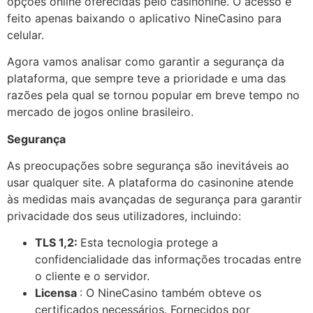
opções online oferecidas pelo casinonine. O acesso é
feito apenas baixando o aplicativo NineCasino para
celular.
Agora vamos analisar como garantir a segurança da
plataforma, que sempre teve a prioridade e uma das
razões pela qual se tornou popular em breve tempo no
mercado de jogos online brasileiro.
Segurança
As preocupações sobre segurança são inevitáveis ao
usar qualquer site. A plataforma do casinonine atende
às medidas mais avançadas de segurança para garantir
privacidade dos seus utilizadores, incluindo:
TLS 1,2:
Esta tecnologia protege a
confidencialidade das informações trocadas entre
o cliente e o servidor.
Licensa
: O NineCasino também obteve os
certificados necessários. Fornecidos por