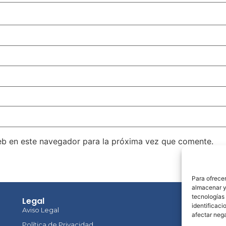
eb en este navegador para la próxima vez que comente.
Para ofrecer
almacenar y/
tecnologías
Legal
Co
identificaci
Aviso Legal
afectar nega
Política de Privacidad