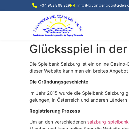
+34 952 868 329
info@lavanderiacostadelso
Glücksspiel in de
Die Spielbank Salzburg ist ein online Casino-
dieser Website kann man ein breites Angebot a
Die Gründungsgeschichte
Im Jahr 2015 wurde die Spielbank Salzburg geg
gelungen, in Österreich und anderen Ländern
Registrierung Prozess
Um an den verschiedenen
salzburg-spielbank
Minuten und kann online über die Website de