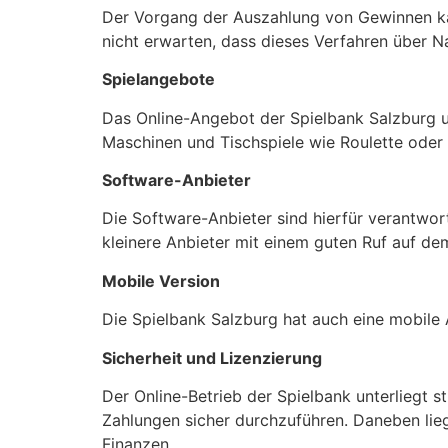
Der Vorgang der Auszahlung von Gewinnen kan
nicht erwarten, dass dieses Verfahren über N
Spielangebote
Das Online-Angebot der Spielbank Salzburg um
Maschinen und Tischspiele wie Roulette oder 
Software-Anbieter
Die Software-Anbieter sind hierfür verantwo
kleinere Anbieter mit einem guten Ruf auf de
Mobile Version
Die Spielbank Salzburg hat auch eine mobile A
Sicherheit und Lizenzierung
Der Online-Betrieb der Spielbank unterliegt 
Zahlungen sicher durchzuführen. Daneben lieg
Finanzen.