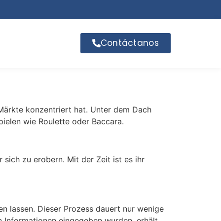
Contáctanos
e Märkte konzentriert hat. Unter dem Dach
pielen wie Roulette oder Baccara.
ich zu erobern. Mit der Zeit ist es ihr
en lassen. Dieser Prozess dauert nur wenige
 Informationen eingegeben wurden, erhält