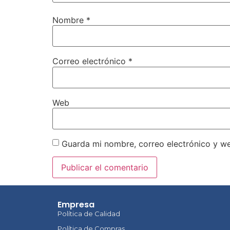
Nombre
*
Correo electrónico
*
Web
Guarda mi nombre, correo electrónico y w
Empresa
Política de Calidad
Política de Compras