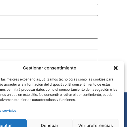
Gestionar consentimiento
 las mejores experiencias, utilizamos tecnologías como las cookies para
o acceder a la información del dispositivo. El consentimiento de estas
 nos permitirá procesar datos como el comportamiento de navegación o las
ones únicas en este sitio. No consentir o retirar el consentimiento, puede
tivamente a ciertas características y funciones.
ntacto
+34 952 868 329
s servicios
info@lavanderiacostadelsol.es
Urb. Golf Río Real, 3 29603 MARBELLA (Málaga)
ceptar
Denegar
Ver preferencias