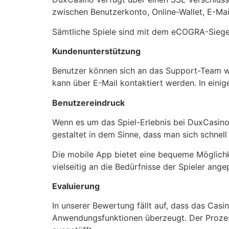
zwischen Benutzerkonto, Online-Wallet, E-Mai
Sämtliche Spiele sind mit dem eCOGRA-Siegel a
Kundenunterstützung
Benutzer können sich an das Support-Team we
kann über E-Mail kontaktiert werden. In eini
Benutzereindruck
Wenn es um das Spiel-Erlebnis bei DuxCasino
gestaltet in dem Sinne, dass man sich schnell
Die mobile App bietet eine bequeme Möglichk
vielseitig an die Bedürfnisse der Spieler an
Evaluierung
In unserer Bewertung fällt auf, dass das Cas
Anwendungsfunktionen überzeugt. Der Prozess 