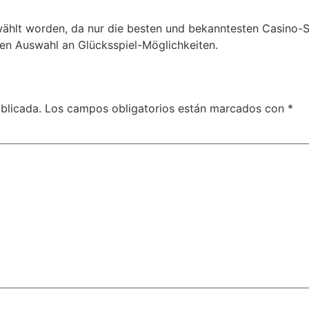
ählt worden, da nur die besten und bekanntesten Casino-Sp
igen Auswahl an Glücksspiel-Möglichkeiten.
blicada.
Los campos obligatorios están marcados con
*