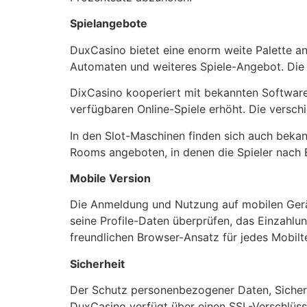
Spielangebote
DuxCasino bietet eine enorm weite Palette an
Automaten und weiteres Spiele-Angebot. Die 
DixCasino kooperiert mit bekannten Software
verfügbaren Online-Spiele erhöht. Die versch
In den Slot-Maschinen finden sich auch beka
Rooms angeboten, in denen die Spieler nach 
Mobile Version
Die Anmeldung und Nutzung auf mobilen Gerä
seine Profile-Daten überprüfen, das Einzah
freundlichen Browser-Ansatz für jedes Mobilt
Sicherheit
Der Schutz personenbezogener Daten, Sicherh
DuxCasino verfügt über einen SSL-Verschlüsse