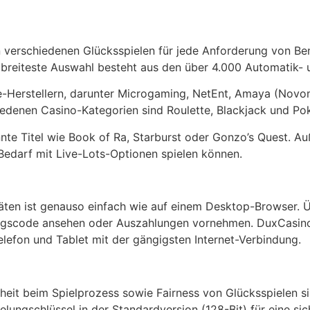
 verschiedenen Glücksspielen für jede Anforderung von Ben
breiteste Auswahl besteht aus den über 4.000 Automatik- 
-Herstellern, darunter Microgaming, NetEnt, Amaya (Novom
iedenen Casino-Kategorien sind Roulette, Blackjack und Pok
nnte Titel wie Book of Ra, Starburst oder Gonzo’s Quest.
Bedarf mit Live-Lots-Optionen spielen können.
ten ist genauso einfach wie auf einem Desktop-Browser. Ü
lungscode ansehen oder Auszahlungen vornehmen. DuxCasin
elefon und Tablet mit der gängigsten Internet-Verbindung.
eit beim Spielprozess sowie Fairness von Glücksspielen s
lungschlüssel in der Standardversion (128-Bit) für eine s