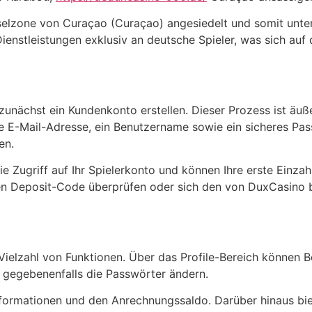
selzone von Curaçao (Curaçao) angesiedelt und somit unter 
ienstleistungen exklusiv an deutsche Spieler, was sich auf
nächst ein Kundenkonto erstellen. Dieser Prozess ist äuße
e E-Mail-Adresse, ein Benutzername sowie ein sicheres Pas
en.
ie Zugriff auf Ihr Spielerkonto und können Ihre erste Einz
nen Deposit-Code überprüfen oder sich den von DuxCasino b
 Vielzahl von Funktionen. Über das Profile-Bereich können B
d gegebenenfalls die Passwörter ändern.
linformationen und den Anrechnungssaldo. Darüber hinaus b