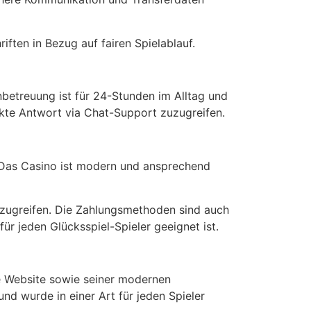
ften in Bezug auf fairen Spielablauf.
betreuung ist für 24-Stunden im Alltag und
rekte Antwort via Chat-Support zuzugreifen.
. Das Casino ist modern und ansprechend
uzugreifen. Die Zahlungsmethoden sind auch
r jeden Glücksspiel-Spieler geeignet ist.
he Website sowie seiner modernen
d wurde in einer Art für jeden Spieler