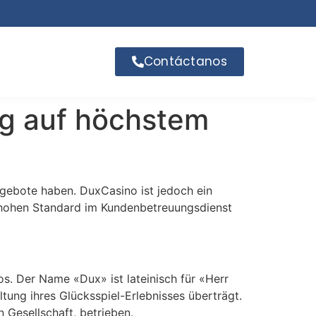
Contáctanos
ng auf höchstem
ngebote haben. DuxCasino ist jedoch ein
 hohen Standard im Kundenbetreuungsdienst
s. Der Name «Dux» ist lateinisch für «Herr
ltung ihres Glücksspiel-Erlebnisses überträgt.
Gesellschaft, betrieben.