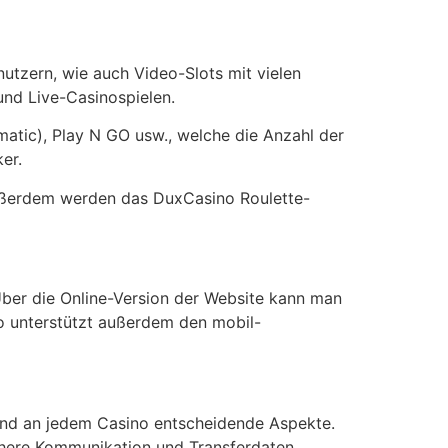
utzern, wie auch Video-Slots mit vielen
und Live-Casinospielen.
atic), Play N GO usw., welche die Anzahl der
er.
 Außerdem werden das DuxCasino Roulette-
ber die Online-Version der Website kann man
o unterstützt außerdem den mobil-
ind an jedem Casino entscheidende Aspekte.
ichere Kommunikation und Transferdaten