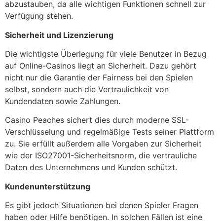
abzustauben, da alle wichtigen Funktionen schnell zur
Verfügung stehen.
Sicherheit und Lizenzierung
Die wichtigste Überlegung für viele Benutzer in Bezug
auf Online-Casinos liegt an Sicherheit. Dazu gehört
nicht nur die Garantie der Fairness bei den Spielen
selbst, sondern auch die Vertraulichkeit von
Kundendaten sowie Zahlungen.
Casino Peaches sichert dies durch moderne SSL-
Verschlüsselung und regelmäßige Tests seiner Plattform
zu. Sie erfüllt außerdem alle Vorgaben zur Sicherheit
wie der ISO27001-Sicherheitsnorm, die vertrauliche
Daten des Unternehmens und Kunden schützt.
Kundenunterstützung
Es gibt jedoch Situationen bei denen Spieler Fragen
haben oder Hilfe benötigen. In solchen Fällen ist eine