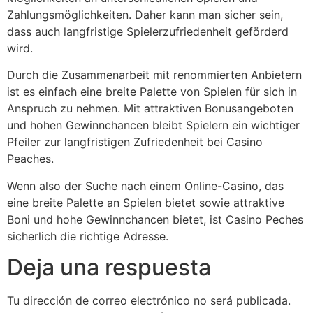
Zahlungsmöglichkeiten. Daher kann man sicher sein,
dass auch langfristige Spielerzufriedenheit geförderd
wird.
Durch die Zusammenarbeit mit renommierten Anbietern
ist es einfach eine breite Palette von Spielen für sich in
Anspruch zu nehmen. Mit attraktiven Bonusangeboten
und hohen Gewinnchancen bleibt Spielern ein wichtiger
Pfeiler zur langfristigen Zufriedenheit bei Casino
Peaches.
Wenn also der Suche nach einem Online-Casino, das
eine breite Palette an Spielen bietet sowie attraktive
Boni und hohe Gewinnchancen bietet, ist Casino Peches
sicherlich die richtige Adresse.
Deja una respuesta
Tu dirección de correo electrónico no será publicada.