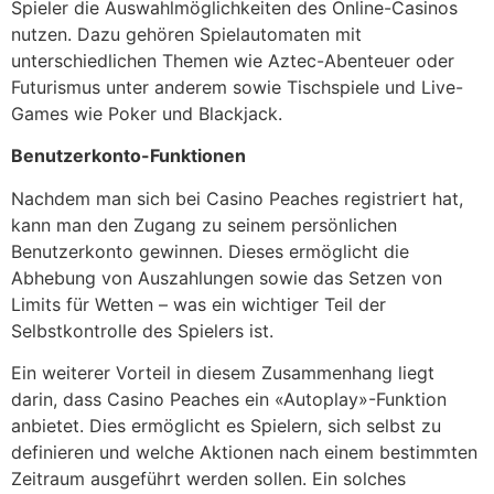
Spieler die Auswahlmöglichkeiten des Online-Casinos
nutzen. Dazu gehören Spielautomaten mit
unterschiedlichen Themen wie Aztec-Abenteuer oder
Futurismus unter anderem sowie Tischspiele und Live-
Games wie Poker und Blackjack.
Benutzerkonto-Funktionen
Nachdem man sich bei Casino Peaches registriert hat,
kann man den Zugang zu seinem persönlichen
Benutzerkonto gewinnen. Dieses ermöglicht die
Abhebung von Auszahlungen sowie das Setzen von
Limits für Wetten – was ein wichtiger Teil der
Selbstkontrolle des Spielers ist.
Ein weiterer Vorteil in diesem Zusammenhang liegt
darin, dass Casino Peaches ein «Autoplay»-Funktion
anbietet. Dies ermöglicht es Spielern, sich selbst zu
definieren und welche Aktionen nach einem bestimmten
Zeitraum ausgeführt werden sollen. Ein solches