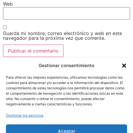
Web
Guarda mi nombre, correo electrónico y web en este
navegador para la próxima vez que comente.
Gestionar consentimiento
Empresa
Para ofrecer las mejores experiencias, utilizamos tecnologías como las
Política de Calidad
cookies para almacenar y/o acceder a la información del dispositivo. El
Política de Compras
consentimiento de estas tecnologías nos permitirá procesar datos como
el comportamiento de navegación o las identificaciones únicas en este
Legal
sitio. No consentir o retirar el consentimiento, puede afectar
negativamente a ciertas características y funciones.
Aviso Legal
Política de Privacidad
Gestionar los servicios
Política de Cookies
Aceptar