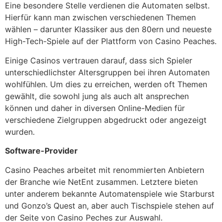
Eine besondere Stelle verdienen die Automaten selbst.
Hierfür kann man zwischen verschiedenen Themen
wählen – darunter Klassiker aus den 80ern und neueste
High-Tech-Spiele auf der Plattform von Casino Peaches.
Einige Casinos vertrauen darauf, dass sich Spieler
unterschiedlichster Altersgruppen bei ihren Automaten
wohlfühlen. Um dies zu erreichen, werden oft Themen
gewählt, die sowohl jung als auch alt ansprechen
können und daher in diversen Online-Medien für
verschiedene Zielgruppen abgedruckt oder angezeigt
wurden.
Software-Provider
Casino Peaches arbeitet mit renommierten Anbietern
der Branche wie NetEnt zusammen. Letztere bieten
unter anderem bekannte Automatenspiele wie Starburst
und Gonzo’s Quest an, aber auch Tischspiele stehen auf
der Seite von Casino Peches zur Auswahl.