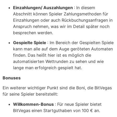
Einzahlungen/ Auszahlungen
: In diesem
Abschnitt können Spieler Zahlungsmethoden für
Einzahlungen oder auch Rückbuchungsanfragen in
Anspruch nehmen, was wir im Detail später noch
besprechen werden.
Gespielte Spiele
: Im Bereich der Gespielten Spiele
kann man alle auf dem Auge geröteten Automaten
finden. Das heißt hier ist es möglich die
automatisierten Wettrunden zu sehen und wie
lange man erfolgreich gespielt hat.
Bonuses
Ein weiterer wichtiger Punkt sind die Boni, die BitVegas
für seine Spieler bereitstellt:
Willkommen-Bonus
: Für neue Spieler bietet
BitVegas einen Startguthaben von 100 € an.