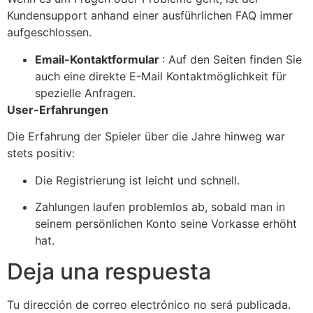
Kundensupport anhand einer ausführlichen FAQ immer
aufgeschlossen.
Email-Kontaktformular
: Auf den Seiten finden Sie
auch eine direkte E-Mail Kontaktmöglichkeit für
spezielle Anfragen.
User-Erfahrungen
Die Erfahrung der Spieler über die Jahre hinweg war
stets positiv:
Die Registrierung ist leicht und schnell.
Zahlungen laufen problemlos ab, sobald man in
seinem persönlichen Konto seine Vorkasse erhöht
hat.
Deja una respuesta
Tu dirección de correo electrónico no será publicada.