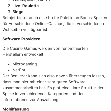
Live-Roulette
Bingo
Betnjet bietet auch eine breite Palette an Bonus-Spielen
für verschiedene Online-Casinos, die in verschiedenen
Webseiten verfügbar ist.
Software Providern
Die Casino Games werden von renommierten
Herstellern entwickelt:
Microgaming
NetEnt
Der Benutzer kann sich also davon überzeugen lassen,
dass man hier mit einer sehr guten Software
zusammenarbeiten hat. Es gibt eine klare Struktur der
Spiele in verschiedenen Kategorien und den
Informationen zur Auszahlung.
Mobilfassung