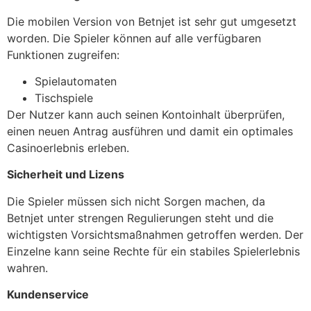
Die mobilen Version von Betnjet ist sehr gut umgesetzt
worden. Die Spieler können auf alle verfügbaren
Funktionen zugreifen:
Spielautomaten
Tischspiele
Der Nutzer kann auch seinen Kontoinhalt überprüfen,
einen neuen Antrag ausführen und damit ein optimales
Casinoerlebnis erleben.
Sicherheit und Lizens
Die Spieler müssen sich nicht Sorgen machen, da
Betnjet unter strengen Regulierungen steht und die
wichtigsten Vorsichtsmaßnahmen getroffen werden. Der
Einzelne kann seine Rechte für ein stabiles Spielerlebnis
wahren.
Kundenservice