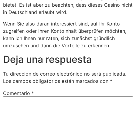
bietet. Es ist aber zu beachten, dass dieses Casino nicht
in Deutschland erlaubt wird.
Wenn Sie also daran interessiert sind, auf Ihr Konto
zugreifen oder Ihren Kontoinhalt überprüfen möchten,
kann ich Ihnen nur raten, sich zunächst gründlich
umzusehen und dann die Vorteile zu erkennen.
Deja una respuesta
Tu dirección de correo electrónico no será publicada.
Los campos obligatorios están marcados con
*
Comentario
*