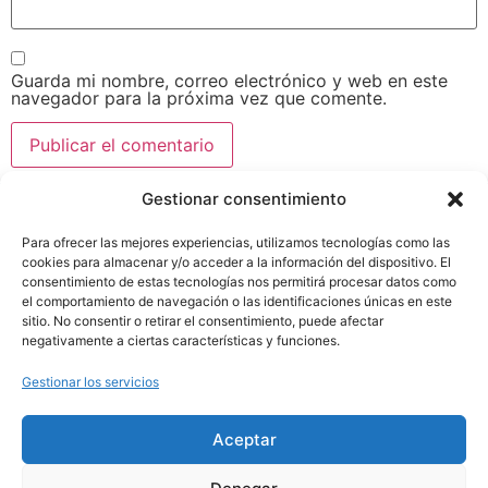
Guarda mi nombre, correo electrónico y web en este
navegador para la próxima vez que comente.
Gestionar consentimiento
Empresa
Para ofrecer las mejores experiencias, utilizamos tecnologías como las
Política de Calidad
cookies para almacenar y/o acceder a la información del dispositivo. El
Política de Compras
consentimiento de estas tecnologías nos permitirá procesar datos como
el comportamiento de navegación o las identificaciones únicas en este
Legal
sitio. No consentir o retirar el consentimiento, puede afectar
negativamente a ciertas características y funciones.
Aviso Legal
Política de Privacidad
Gestionar los servicios
Política de Cookies
Aceptar
Contacto
+34 952 868 329