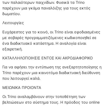
των παλαιότερων παιχνίδων. Φυσικά τα Trino
παρέχουν μια γκάμα παναλόιζης για τους εκτός
δωματίου.
Λειτουργίες
Ευχάρεστες για το κοινό, οι Trino είναι εφοδιασμένες
με σοβαρές προγραμματιζόμενες κωδικοποιηθεί σε
ένα διαδικτυακό κατάστημα. Η αναλογία είναι
εξαιρετική.
ΚΑΤΑΛΛΗΛΟΠΟΙΗΣΙΣ ΕΝΤΟΣ ΚΑΙ ΑΚΡΟΔΙΑΦΟΡΙΚΟ
Για να αφήσει την εντύπωση της ανεξαρτητοποίησης η
Trino παρέχουν μια καινοτόμα διαδικτυακή διεύθυνση
που λειτουργεί καλά.
ΜΕΙΩΝΙΚΑ ΠΡΟΙΟΝΤΑ
Οι Trino αναλαμβάνουν στην τοποθέτηση των
βελτιώσεων στο σύστημα τους. Η πρόοδος του online