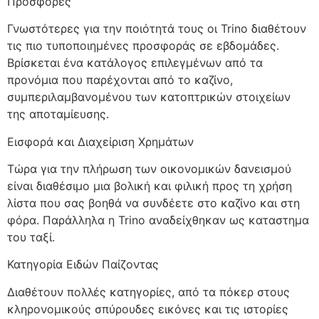
Προσφορές
Γνωστότερες για την ποιότητά τους οι Trino διαθέτουν
τις πιο τυποποιημένες προσφοράς σε εβδομάδες.
Βρίσκεται ένα κατάλογος επιλεγμένων από τα
προνόμια που παρέχονται από το καζίνο,
συμπεριλαμβανομένου των κατοπτρικών στοιχείων
της αποταμίευσης.
Εισφορά και Διαχείριση Χρημάτων
Τώρα για την πλήρωση των οικονομικών δανεισμού
είναι διαθέσιμο μια βολική και φιλική προς τη χρήση
λίστα που σας βοηθά να συνδέετε στο καζίνο και στη
φόρα. Παράλληλα η Trino αναδείχθηκαν ως καταστημα
του ταξί.
Κατηγορία Ειδών Παίζοντας
Διαθέτουν πολλές κατηγορίες, από τα πόκερ στους
κληρονομικούς σπύρουδες εικόνες και τις ιστορίες