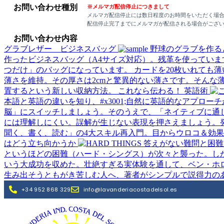
お問い合わせ種別
※メルマガ配信停止につきまして
メルマガ配信停止には数日程度のお時間をいただく場
配信停止完了までにメルマガが配信される場合がござ
お問い合わせ内容
グラブレザー ビジネスバッグ
野球のグラブを作る
作ったビジネスバッグ（A4サイズ対応）。残革を使ってい
つだけ」のバッグになっています。
カードを20枚いれても薄
薄さを維持。その厚さは2cmと驚異的ない薄さです。そんな
置するという新しい収納方法。
これなら伝わる！ 英語術
本語と英語の違いを知り、#x3001;自然に英語的なアプロ
脳」にスイッチしましょう。そのうえで、「ネイティブに通
には理解しにくい。誤解が生じない表現を押さえましょう。
聞く、書く、読む」の4大スキル再入門。目からウロコ＆効
はどう立ち向かうか
というほどの困難（ハード・シングス）が次々と襲った。しか
いう大成功を収めた。壮絶すぎる実体験を通して、ベン・ホ
生み出そうともがき苦しむ人へ、著者がシンプルで説得力の