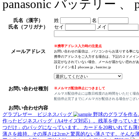
panasonic バッテリー 、 
氏名（漢字）
姓
名
氏名（フリガナ）
セイ
メイ
※携帯アドレス入力時の注意点
メールアドレス
お問い合わせの返信は、パソコンからお送りする事に
携帯のアドレスをご入力する場合は、下記の２ドメイ
設定がなされていない場合、メールが届かない恐れが
【ドメイン名】phocase.jp , basicinc.jp
お問い合わせ種別
※メルマガ配信停止につきまして
メルマガ配信停止には数日程度のお時間をいただく場
配信停止完了までにメルマガが配信される場合がござ
お問い合わせ内容
グラブレザー ビジネスバッグ
野球のグラブを作る
作ったビジネスバッグ（A4サイズ対応）。残革を使ってい
つだけ」のバッグになっています。
カードを20枚いれても薄
薄さを維持。その厚さは2cmと驚異的ない薄さです。そんな