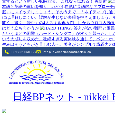
置するという新しい収納方法。
これなら伝わる！ 英語術
本語と英語の違いを知り、#x3001;自然に英語的なアプロ
脳」にスイッチしましょう。そのうえで、「ネイティブに通
には理解しにくい。誤解が生じない表現を押さえましょう。
聞く、書く、読む」の4大スキル再入門。目からウロコ＆効
はどう立ち向かうか
というほどの困難（ハード・シングス）が次々と襲った。しか
いう大成功を収めた。壮絶すぎる実体験を通して、ベン・ホ
生み出そうともがき苦しむ人へ、著者がシンプルで説得力の
日経BPネット - nikkei B