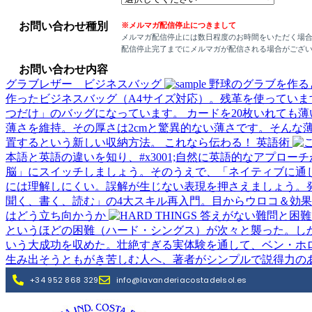
お問い合わせ種別
※メルマガ配信停止につきまして
メルマガ配信停止には数日程度のお時間をいただく場
配信停止完了までにメルマガが配信される場合がござ
お問い合わせ内容
グラブレザー ビジネスバッグ
野球のグラブを作る
作ったビジネスバッグ（A4サイズ対応）。残革を使ってい
つだけ」のバッグになっています。
カードを20枚いれても薄
薄さを維持。その厚さは2cmと驚異的ない薄さです。そんな
置するという新しい収納方法。
これなら伝わる！ 英語術
本語と英語の違いを知り、#x3001;自然に英語的なアプロ
脳」にスイッチしましょう。そのうえで、「ネイティブに通
には理解しにくい。誤解が生じない表現を押さえましょう。
聞く、書く、読む」の4大スキル再入門。目からウロコ＆効
はどう立ち向かうか
というほどの困難（ハード・シングス）が次々と襲った。しか
いう大成功を収めた。壮絶すぎる実体験を通して、ベン・ホ
生み出そうともがき苦しむ人へ、著者がシンプルで説得力の