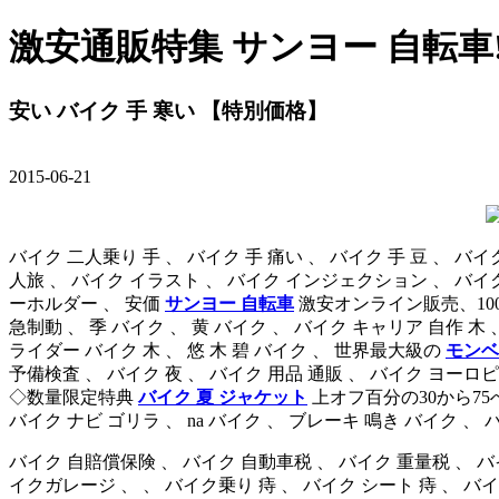
激安通販特集 サンヨー 自転車!
安い バイク 手 寒い 【特別価格】
2015-06-21
バイク 二人乗り 手 、 バイク 手 痛い 、 バイク 手 豆 、 バ
人旅 、 バイク イラスト 、 バイク インジェクション 、 バイク 
ーホルダー 、 安価
サンヨー 自転車
激安オンライン販売、100
急制動 、 季 バイク 、 黄 バイク 、 バイク キャリア 自作 木
ライダー バイク 木 、 悠 木 碧 バイク 、 世界最大級の
モンベ
予備検査 、 バイク 夜 、 バイク 用品 通販 、 バイク ヨーロピアン
◇数量限定特典
バイク 夏 ジャケット
上オフ百分の30から75
バイク ナビ ゴリラ 、 na バイク 、 ブレーキ 鳴き バイク 、 バ
バイク 自賠償保険 、 バイク 自動車税 、 バイク 重量税 、 バイク
イクガレージ 、 、 バイク乗り 痔 、 バイク シート 痔 、 バイ