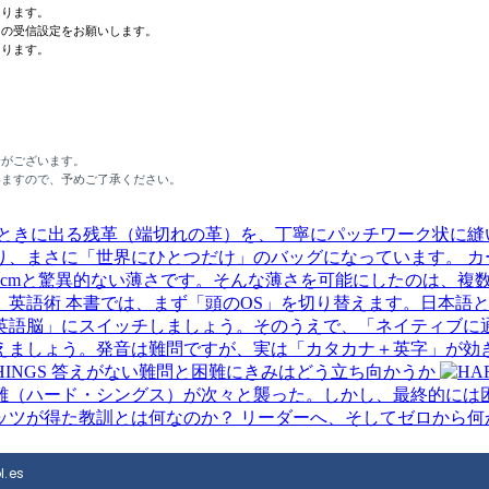
なります。
ンの受信設定をお願いします。
あります。
合がございます。
いますので、予めご了承ください。
ときに出る残革（端切れの革）を、丁寧にパッチワーク状に縫
り、まさに「世界にひとつだけ」のバッグになっています。
カ
2cmと驚異的ない薄さです。そんな薄さを可能にしたのは、複
本書では、まず「頭のOS」を切り替えます。日本語と英
英語脳」にスイッチしましょう。そのうえで、「ネイティブに
えましょう。発音は難問ですが、実は「カタカナ＋英字」が効
 THINGS 答えがない難問と困難にきみはどう立ち向かうか
（ハード・シングス）が次々と襲った。しかし、最終的には困
ッツが得た教訓とは何なのか？ リーダーへ、そしてゼロから何