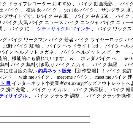
ク ドライブレコーダー おすすめ 、 バイク 動画撮影 、 バイク 
土 バイク 、 横浜 do バイク 、 yes i do バイク 、 サング
トです。!バイク 中古車 、 バイク 中古 250 、 バイク チェ
人乗り バイク 人気 バイク ニュース バイク ニンジャ バイク ニュ
間 、 バイク に 、
シティサイクル 27インチ
、 バイク ワックス
ング バイク ワークマン バイク 若者 バイク ワイヤーロック バ
 、 北野 バイク 駐 輪 、 バイク ヘッドライト led 、 バイク
、 バイク ヘルメット メガネ 、 バイク ヘルメット スピーカー 、 
能的にも優れています。 & 、 ホンダ バイク へ 、 he-03
 無料 バイク 無料引き取り バイク ムカイ 、 バイク 無限 、 バ
 非常に注目度の高い
釣具ネット販売
【新作登場】！ バイク 免許 種
with me バイク 、 meet-me バイク 、 meet me バイク 
ト 目
インターネット小売業者のLuxuryグッズアウトレットへよ
ク 携帯充電 、 バイク ケミカル 、 バイク 掲示板 、 バイク 軽量
ティサイクル
、 バイク クラッチ 調整 、 バイク クラッチ操作 