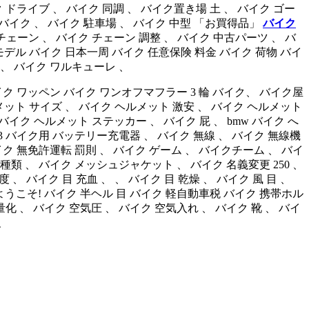
ドライブ 、 バイク 同調 、 バイク置き場 土 、 バイク ゴー
ラス 度 バイク 、 バイク 駐車場 、 バイク 中型 「お買得品」
バイク
ーン 、 バイク チェーン 調整 、 バイク 中古パーツ 、 バ
ーモデル バイク 日本一周 バイク 任意保険 料金 バイク 荷物 バイ
 、 バイク ワルキューレ 、
イク ワッペン バイク ワンオフマフラー 3 輪 バイク、 バイク屋
 ヘルメット サイズ 、 バイク ヘルメット 激安 、 バイク ヘルメット
バイク ヘルメット ステッカー 、 バイク 屁 、 bmw バイク へ
 バイク用 バッテリー充電器 、 バイク 無線 、 バイク 無線機
イク 無免許運転 罰則 、 バイク ゲーム 、 バイクチーム 、 バイ
類 、 バイク メッシュジャケット 、 バイク 名義変更 250 、
速度 、 バイク 目 充血 、 、 バイク 目 乾燥 、 バイク 風 目 、
うこそ! バイク 半ヘル 目 バイク 軽自動車税 バイク 携帯ホル
化 、 バイク 空気圧 、 バイク 空気入れ 、 バイク 靴 、 バイ
、