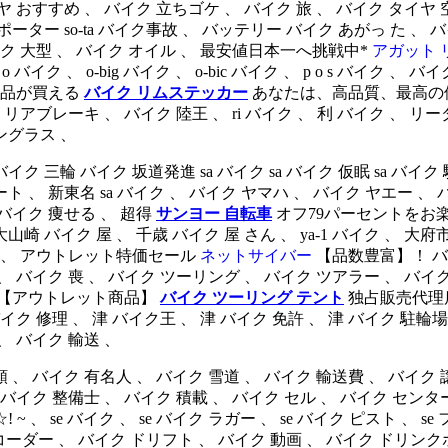
おすすめ 、 バイク 立ちゴケ 、 バイク 旅 、 バイク タイヤ 
ポーター so-ta バイク事故 、 バッテリー バイク あがっ た 、
イク 大型 、 バイク オイル 、 最安値日本一へ挑戦中*
アガット 
o バイク 、 o-big バイク 、 o-bic バイク 、 p o s バイク 、 
荷品が買える
バイク リムステッカー
あなたは、高品質、最高の価
アブレーキ 、 バイク 陸王 、 ri バイク 、 利 バイク 、 リ
ングラス 、
 バイク 坂道発進 sa バイク sa バイク 仮眠 sa バイク 駐車 sa 
 バイク チート 、 新東名 sa バイク 、 バイク ヤマハ 、 バイク ヤエ
、 バイク 痩せる 、 超得
サンヨー 自転車
オフ79パーセントをお楽
、 大山崎 バイク 屋 、 千歳 バイク 屋 さん 、 ya-1 バイク 、 
ー 、 アウトレット特価セール
ネットサイバー
【品数豊富】！ バイ
、 バイク 喪 、 バイク ツーリング 、 バイク ツアラー 、 バイク
グ 【アウトレット商品】
バイク ツーリング テント
独占販売代理
イク 修理 、 津 バイク王 、 津 バイク 免許 、 津 バイク 駐輪
、 バイク 輸送 、
、 バイク 有名人 、 バイク 雪道 、 バイク 輸送費 、 バイク 譲
 バイク 整備士 、 バイク 積載 、 バイク セル 、 バイク センタ
イク 、 se バイク ラガー 、 se バイク ピスト 、 se フリー バイ
ブレコーダー 、 バイク ドリフト 、 バイク 動画 、 バイク ドリ