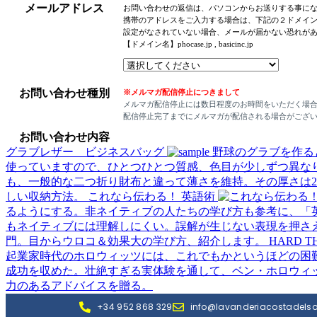
メールアドレス
お問い合わせの返信は、パソコンからお送りする事に
携帯のアドレスをご入力する場合は、下記の２ドメイ
設定がなされていない場合、メールが届かない恐れが
【ドメイン名】phocase.jp , basicinc.jp
お問い合わせ種別
※メルマガ配信停止につきまして
メルマガ配信停止には数日程度のお時間をいただく場
配信停止完了までにメルマガが配信される場合がござ
お問い合わせ内容
グラブレザー ビジネスバッグ
野球のグラブを作る
使っていますので、ひとつひとつ質感、色目が少しずつ異な
も、一般的な二つ折り財布と違って薄さを維持。その厚さは
しい収納方法。
これなら伝わる！ 英語術
るようにする。非ネイティブの人たちの学び方も参考に、「
もネイティブには理解しにくい。誤解が生じない表現を押さ
門。目からウロコ＆効果大の学び方、紹介します。
HARD
起業家時代のホロウィッツには、これでもかというほどの困難
成功を収めた。壮絶すぎる実体験を通して、ベン・ホロウィ
力のあるアドバイスを贈る。