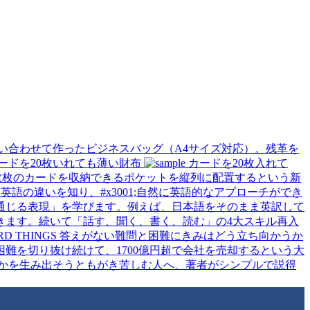
い合わせて作ったビジネスバッグ（A4サイズ対応）。残革を
ードを20枚いれても薄い財布
カードを20枚入れて
数枚のカードを収納できるポケットを縦列に配置するという新
語の違いを知り、#x3001;自然に英語的なアプローチができ
通じる表現」を学びます。例えば、日本語をそのまま英訳して
きます。続いて「話す、聞く、書く、読む」の4大スキル再入
難を切り抜け続けて、1700億円超で会社を売却するという大
かを生み出そうともがき苦しむ人へ、著者がシンプルで説得