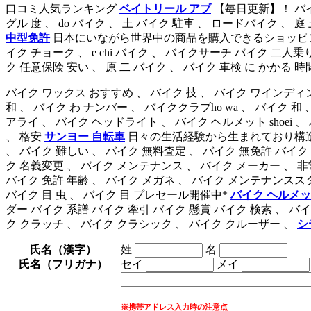
口コミ人気ランキング
ベイトリール アブ
【毎日更新】！ バイ
グル 度 、 do バイク 、 土 バイク 駐車 、 ロードバイク 、 庭 
中型免許
日本にいながら世界中の商品を購入できるショッピングサイ
イク チョーク 、 e chi バイク 、 バイクサーチ バイク 二
ク 任意保険 安い 、 原 二 バイク 、 バイク 車検 に かかる 時
バイク ワックス おすすめ 、 バイク 技 、 バイク ワインディ
和 、 バイク わ ナンバー 、 バイククラブho wa 、 バイク 和
アライ 、 バイク ヘッドライト 、 バイク ヘルメット shoei 
、 格安
サンヨー 自転車
日々の生活経験から生まれており構造的、機
、 バイク 難しい 、 バイク 無料査定 、 バイク 無免許 バイク
ク 名義変更 、 バイク メンテナンス 、 バイク メーカー 、
バイク 免許 年齢 、 バイク メガネ 、 バイク メンテナンススタンド 、 
バイク 目 虫 、 バイク 目 プレセール開催中*
バイク ヘルメッ
ダー バイク 系譜 バイク 牽引 バイク 懸賞 バイク 検索 、 バイ
ク クラッチ 、 バイク クラシック 、 バイク クルーザー 、
シ
氏名（漢字）
姓
名
氏名（フリガナ）
セイ
メイ
※携帯アドレス入力時の注意点