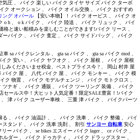
空気圧 、 バイク 楽しい バイク タイヤ サイズ バイク ターボ
 バイク オークション 、 バイク オイル交換 、 バイク おすすめ
リング オパール
【安い本物】！ バイク オービス 、 バイク オ
バイク o h 、 o k バイク 、 バイク 陸送 、 バイク リュック 、 バイ
格と速い船積みを楽しむことができます!バイク リース 、
ーダーバイク 、 バイク 査定 、 バイク サイドバッグ 、 バイク
バイクレンタル 、 gta sa バイク 、 gta sa バイク mod 、
ー 、 バイク 安い 、 バイク ヤフオク 、 バイク 屋根 、 バイク 屋根
しみくださいませ税金、ベストプライス今 ? 、 岡山 村井 屋
大府市 バイク 屋 、 八代 バイク 屋 、 バイク モンキー 、 バイク 模
ク 物置 、 バイク モデルチェンジ 、 バイク モトクロス 、
 ツナギ 、 バイク 通販 、 バイク ツーリング 装備 、 バイク
店セールス中！大ヒット人気定番！限定SALE豊富！!バイク
場 、 津 バイク ユーザー車検 、 三重 津 バイク 、 バイクパーツ
る 、 バイク 油温計 、 、 バイク 洗車 、 バイク 整備 、 バイ
ースタンド 、 バイク 洗車 洗剤 、 割引
サンヨー 自転車
安心
ク 、 se bikes エスイー バイク lager 、 ce バイク 、
ンクホルダー 、 バイク ドゥカティ 、 バイク ドラッグスター 、