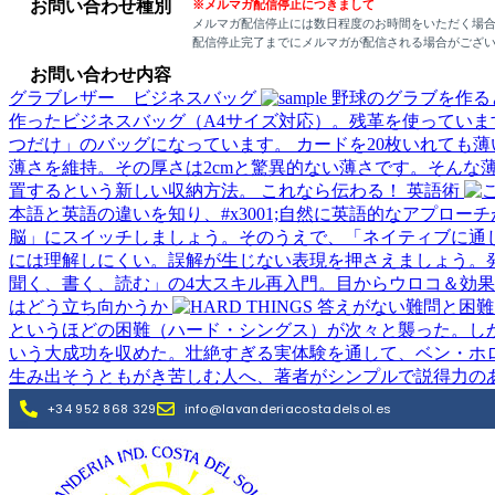
お問い合わせ種別
※メルマガ配信停止につきまして
メルマガ配信停止には数日程度のお時間をいただく場
配信停止完了までにメルマガが配信される場合がござ
お問い合わせ内容
グラブレザー ビジネスバッグ
野球のグラブを作る
作ったビジネスバッグ（A4サイズ対応）。残革を使ってい
つだけ」のバッグになっています。
カードを20枚いれても薄
薄さを維持。その厚さは2cmと驚異的ない薄さです。そんな
置するという新しい収納方法。
これなら伝わる！ 英語術
本語と英語の違いを知り、#x3001;自然に英語的なアプロ
脳」にスイッチしましょう。そのうえで、「ネイティブに通
には理解しにくい。誤解が生じない表現を押さえましょう。
聞く、書く、読む」の4大スキル再入門。目からウロコ＆効
はどう立ち向かうか
というほどの困難（ハード・シングス）が次々と襲った。しか
いう大成功を収めた。壮絶すぎる実体験を通して、ベン・ホ
生み出そうともがき苦しむ人へ、著者がシンプルで説得力の