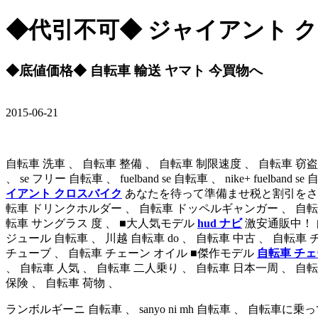
◆代引不可◆ ジャイアント ク
◆底値価格◆ 自転車 輸送 ヤマト 今買物へ
2015-06-21
自転車 洗車 、 自転車 整備 、 自転車 制限速度 、 自転車 窃盗
、 se フリー 自転車 、 fuelband se 自転車 、 nike+ fuelban
イアント クロスバイク
あなたを待って準備ませ税と割引をされた配
転車 ドリンクホルダー 、 自転車 ドッペルギャンガー 、 自転車 ドラ
転車 サングラス 度 、 ■大人気モデル
hud ナビ
激安通販中！ 自
ジュール 自転車 、 川越 自転車 do 、 自転車 中古 、 自転
チューブ 、 自転車 チェーン オイル ■傑作モデル
自転車 チェ
、 自転車 人気 、 自転車 二人乗り 、 自転車 日本一周 、 自転
保険 、 自転車 荷物 、
ランボルギーニ 自転車 、 sanyo ni mh 自転車 、 自転車