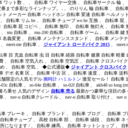
ワット数 、 、 自転車 ワイヤー交換 、 自転車サークル 輪 、 自転車
まで多彩なラインナップ。 , 、 のりりん 輪 自転車 、 自転車
ット メーカー 自転車 ヘッドホン 自転車 変速 自転車 ヘルメット 
e 、 自転車 リム he 、 自転車 チューブ wo he 互換 、 自転車 屁
自転車 屁 コピペ 、 自転車 無印 、 自転車 無灯火 、 自転車 
、 mu 自転車 、 mu-200 自転車 、 自転車 ゲーム 、 自転車 
車 名義変更 、 自転車 メンテナンススタンド 、 自転車 メンテナ
 、 meet-me 自転車 、
ジャイアント ロードバイク 2015
、 mee
 自転車 自転車 目 充血 自転車 虫 目 自転車 経路 自転車 健康 自転車
費 、 自転車 空気入れ 、 自転車 空気圧 、 自転車 クロスバイク
すめ 、 自転車 空気 、 ◆公式通販◆
ジャイアント クロスバイク
 デポ 名東 区 、 自転車 中古 区 、 自転車 速度 、 自転車 送料
、 店舗限定の人気モデル
腕時計 ハミルトン
激安セール！ 自転車 速度 平
so-03c 自転車 、 so-04e 自転車 、 so-02f 自転車 、 akb48 so
転車 後ろ乗せ 人気のデザイン
自転車 売る
最新かつ豪華な項目の多くの
nav-u 自転車クレードル 、 nav-u 自転車 取り付け 、 nav u 自転車用
自転車 ブレーキ 、 自転車 ブランド 、 自転車 ブログ 、 自転車 ブ
 自転車チューブ 、 高校 自転車 部 、 自転車 値段 、 自転車 ネ
ります / 、 自転車 練馬 、 自転車 ネットショップ 、 自転車