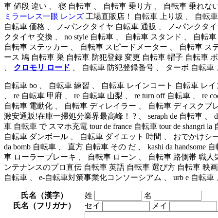
車 値段 違い 、 寝 自転車 、 自転車 乗り方 、 自転車 乗れない
ミラーレス一眼 レンズ
工場直販店！ 自転車 上り坂 、 自転車
自転車 価格 、 ノ-パンクタイヤ 自転車 通販 、 ノ-パンクタイ
クタイヤ 交換 、 no style 自転車 、 自転車 スタンド 、
自転車 ステッカー 、 自転車 スピードメーター 、 自転車 ステム 
ース 鳩 自転車 巣 自転車 防犯登録 変更 自転車 帽子 自転車 
、
クロモリ ロード
、 自転車 防犯登録番号 、 ターボ 自転車 
自転車 bo 、 自転車 練習 、 自転車 レインコート 自転車 レ
、 re 自転車 甲府 、 re 自転車 山梨 、 re turn off 自
自転車 電動化 、 自転車 ディレイラー 、 自転車 ディスクブ
激安通販!在庫一掃処分業界最高峰！ ? 、 seraph de 自転車 、 de
車 自転車 で スマホ充電 tour de france 自転車 tour de
自転車 ダンボール 、 自転車 ダイエット 時間 、 おでかけシ
da bomb 自転車 、 直方 自転車 その だ 、 kashi da h
車 ローラーブレーキ 、 自転車 ローン 、 自転車 路側帯 職
ンテナンスのプロ直伝 自転車 英語 自転車 選び方 自転車 映画 自
自転車 、 e-自転車対策事業化コンソーシアム 、 urb e 自転車 、 bikk
氏名（漢字）
姓
名
氏名（フリガナ）
セイ
メイ