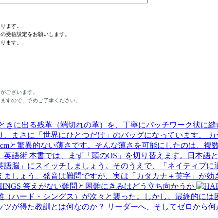
なります。
ンの受信設定をお願いします。
あります。
合がございます。
いますので、予めご了承ください。
ときに出る残革（端切れの革）を、丁寧にパッチワーク状に縫
り、まさに「世界にひとつだけ」のバッグになっています。
カ
2cmと驚異的ない薄さです。そんな薄さを可能にしたのは、複
本書では、まず「頭のOS」を切り替えます。日本語と英
英語脳」にスイッチしましょう。そのうえで、「ネイティブに
えましょう。発音は難問ですが、実は「カタカナ＋英字」が効
 THINGS 答えがない難問と困難にきみはどう立ち向かうか
（ハード・シングス）が次々と襲った。しかし、最終的には困
ッツが得た教訓とは何なのか？ リーダーへ、そしてゼロから何