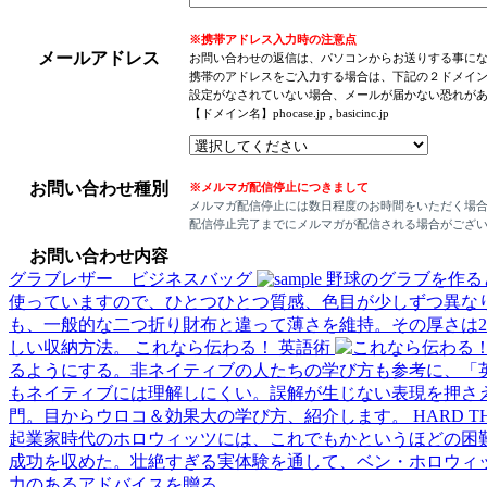
※携帯アドレス入力時の注意点
メールアドレス
お問い合わせの返信は、パソコンからお送りする事に
携帯のアドレスをご入力する場合は、下記の２ドメイ
設定がなされていない場合、メールが届かない恐れが
【ドメイン名】phocase.jp , basicinc.jp
お問い合わせ種別
※メルマガ配信停止につきまして
メルマガ配信停止には数日程度のお時間をいただく場
配信停止完了までにメルマガが配信される場合がござ
お問い合わせ内容
グラブレザー ビジネスバッグ
野球のグラブを作る
使っていますので、ひとつひとつ質感、色目が少しずつ異な
も、一般的な二つ折り財布と違って薄さを維持。その厚さは
しい収納方法。
これなら伝わる！ 英語術
るようにする。非ネイティブの人たちの学び方も参考に、「
もネイティブには理解しにくい。誤解が生じない表現を押さ
門。目からウロコ＆効果大の学び方、紹介します。
HARD
起業家時代のホロウィッツには、これでもかというほどの困難
成功を収めた。壮絶すぎる実体験を通して、ベン・ホロウィ
力のあるアドバイスを贈る。