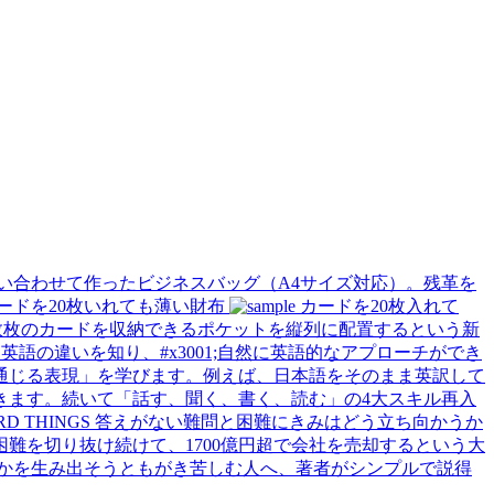
い合わせて作ったビジネスバッグ（A4サイズ対応）。残革を
ードを20枚いれても薄い財布
カードを20枚入れて
数枚のカードを収納できるポケットを縦列に配置するという新
語の違いを知り、#x3001;自然に英語的なアプローチができ
通じる表現」を学びます。例えば、日本語をそのまま英訳して
きます。続いて「話す、聞く、書く、読む」の4大スキル再入
難を切り抜け続けて、1700億円超で会社を売却するという大
かを生み出そうともがき苦しむ人へ、著者がシンプルで説得