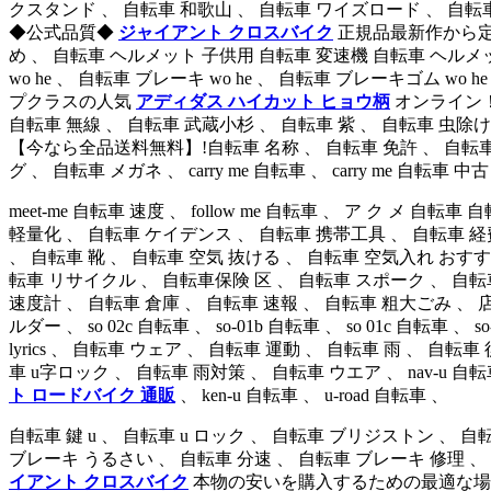
クスタンド 、 自転車 和歌山 、 自転車 ワイズロード 、 自転車 
◆公式品質◆
ジャイアント クロスバイク
正規品最新作から定番
め 、 自転車 ヘルメット 子供用 自転車 変速機 自転車 ヘルメ
wo he 、 自転車 ブレーキ wo he 、 自転車 ブレーキゴム wo h
プクラスの人気
アディダス ハイカット ヒョウ柄
オンライン！ 
自転車 無線 、 自転車 武蔵小杉 、 自転車 紫 、 自転車 虫除け 
【今なら全品送料無料】!自転車 名称 、 自転車 免許 、 自転
グ 、 自転車 メガネ 、 carry me 自転車 、 carry me 自転車 中古
meet-me 自転車 速度 、 follow me 自転車 、 ア ク メ
軽量化 、 自転車 ケイデンス 、 自転車 携帯工具 、 自転車 経
、 自転車 靴 、 自転車 空気 抜ける 、 自転車 空気入れ おす
転車 リサイクル 、 自転車保険 区 、 自転車 スポーク 、 自転車
速度計 、 自転車 倉庫 、 自転車 速報 、 自転車 粗大ごみ 
ルダー 、 so 02c 自転車 、 so-01b 自転車 、 so 01c 自転車 、 
lyrics 、 自転車 ウェア 、 自転車 運動 、 自転車 雨 、 自
車 u字ロック 、 自転車 雨対策 、 自転車 ウエア 、 nav-u 自転車 、 
ト ロードバイク 通販
、 ken-u 自転車 、 u-road 自転車 、
自転車 鍵 u 、 自転車 u ロック 、 自転車 ブリジストン 、 
ブレーキ うるさい 、 自転車 分速 、 自転車 ブレーキ 修理 、
イアント クロスバイク
本物の安いを購入するための最適な場所にな