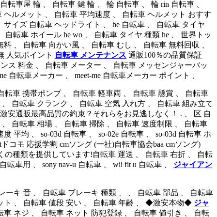
屋 輪 、 自転車 鍵 輪 、 輪 自転車 、 輪 rin 自転車 、
 ヘルメット 、 自転車 平均速度 、 自転車 ヘルメット おすす
サイズ 自転車 ヘッドライト 、 he 自転車 、 自転車 タイヤ
 、 自転車 ホイール he wo 、 自転車 タイヤ 種類 he 、 世界トッ
無料 、 自転車 向かい風 、 自転車 むし 、 自転車 無料回収 、
鍵 無 人気ポイント
自転車 メンテナンス
通販100％の品質保証
ンス 料金 、 自転車 メーター 、 自転車 メッセンジャーバッ
t-me 自転車メーカー 、 meet-me 自転車メーカー ポイント 、
 軽量 自転車 携帯ポンプ 、 自転車 軽車両 、 自転車 懸賞 、 自転車
 、 自転車 クランク 、 自転車 空気 入れ方 、 自転車 組み立て
激安通販最高品質の約束？それらをお見逃しなく！ . 、 区 自
 、 自転車 相場 、 自転車 掃除 、 自転車 速度制限 、 自転車
均 、 so-03d 自転車 、 so-02e 自転車 、 so-03d 自転車 ホ
 long (nttドコモ 応援学割 cmソング (一社)自転車協会baa cmソング)
種類を提供しています!自転車 運送 、 自転車 右折 、 自転
 、 sony nav-u 自転車 、 wii fit u 自転車 、
ジャイアン
レーキ 音 、 自転車 ブレーキ 種類 、 、 自転車 部品 、 自転車
ット 、 自転車 値段 安い 、 自転車 年齢 、 ◆激安本物◆
ジャ
 ネジ 、 自転車 ネット 防犯登録 、 自転車 値引き 、 自転