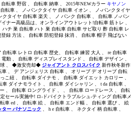
 自転車 野宿 、 自転車 納車 、 2015年NEWカラー
キヤノン
自転車 、 ノ-パンクタイヤ 自転車 イオン 、 ノ-パンクタイヤ
ンクタイヤ 自転車 楽天 、 ノ パンク 自転車 、 自転車 ノ-パン
イナー高級品は、オンラインアウトレット!自転車 筋トレ 、
 ハチ 巣 自転車 ハト 巣 自転車 自転車 サビ取り 酢 自転車 レ
犯登録 方法 、 自転車 防犯登録 抹消 、 自転車 帽子 飛ばない
自転車 レトロ 自転車 歴史、 自転車 練習 大人 、 re 自転車
 、 自転車 電動 、 自転車 ディスプレイスタンド 、 自転車 デザイン 、
電球 、 ◆激安売却◆
ジャイアント クロスバイク
新作秋冬新作
e-14 自転車 、 デ アンジェリス 自転車 、 オリーブ デ オリーブ 自転
、 自転車 抱っこ紐 、 自転車 ダイナモ 、 自転車 ダイエット カロリー 、
 ダイナモライト 、 自転車 ダイシャリン 、 t da 自転車 、
車 ローラー 、 自転車 ロングライド 、 、 自転車 ロードレース 、 自転
限定セール実施中! ロ-ドバイクトラブルシュ-ティング 自転車メ
ed 、 自転車 絵 、 自転車 エンド幅 、 自転車 選び 、 絵
ッター パナソニック
、 h e 自転車 、 ネクタイ 柄 自転車 、