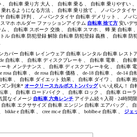
 、 自転車 乗り方 大人 、 自転車 乗る 、 自転車 乗りやすい 、
 乗れるようになる方法 、 自転車 乗り捨て 、 ノ-パンクタイヤ 
ヤ 自転車 評判 、 ノ-パンクタイヤ 自転車 デメリット 、 ノ-パ
 自転車 スマホ ホルダー ファッションアイテム
自転車 捨て方
安いデザ
、 自転車 スポーク 交換 、 自転車 スマホ 、 蜂 巣 自転車 、
ボトル 自転車 防犯登録 解除 自転車 防犯登録 義務 、 自転車 防
、
インカバー 自転車 レインウェア 自転車 レンタル 自転車 レストア 
転車 、 re code 自転車 、 自転車 ディスクブレーキ 、 自転車 電車
レーキ メンテナンス 、 自転車 ディスクブレーキ化 、 自転車 
 rosa 自転車 、 de rosa 自転車 価格 、 de-18 自転車 、 d
 shangri la 自転車 、 自転車 ダイエット 効果 、 自転車 ダイワ 
ーズン到来*
オークリースカルボストンバッグ
いいえ税ん！ 自転車
andsome 自転車 、 自転車 ロードバイク 、 自転車 ロック 、 自転
人気質なイメージ
自転車 六角レンチ
アイテム続々入荷 · 24時間
転車 エクササイズ 自転車 エンジン 自転車 エアバッグ 、 自転車 
e e 自転車 、 cree mc-e 自転車 、 boblbe-e 自転車 、
ジェ